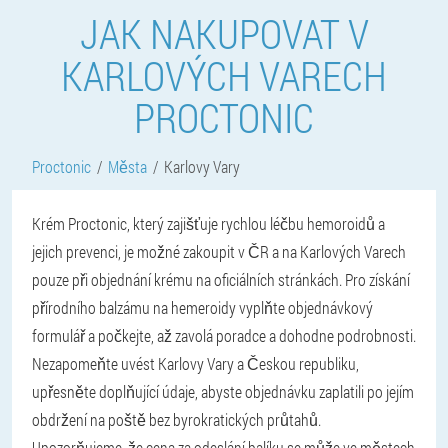
JAK NAKUPOVAT V
KARLOVÝCH VARECH
PROCTONIC
Proctonic
Města
Karlovy Vary
Krém Proctonic, který zajišťuje rychlou léčbu hemoroidů a
jejich prevenci, je možné zakoupit v ČR a na Karlových Varech
pouze při objednání krému na oficiálních stránkách. Pro získání
přírodního balzámu na hemeroidy vyplňte objednávkový
formulář a počkejte, až zavolá poradce a dohodne podrobnosti.
Nezapomeňte uvést Karlovy Vary a Českou republiku,
upřesněte doplňující údaje, abyste objednávku zaplatili po jejím
obdržení na poště bez byrokratických průtahů.
Upozorňujeme, že cena za odeslání balíku se může ve městech