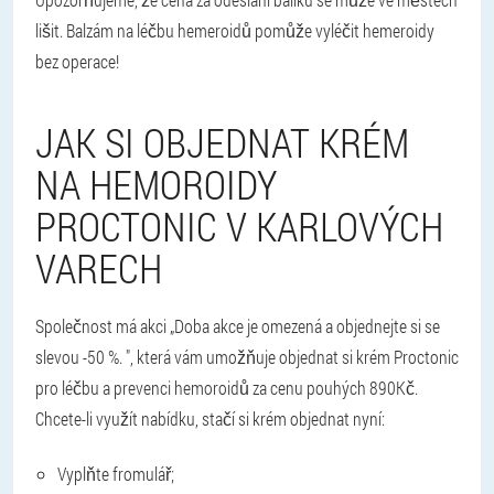
lišit. Balzám na léčbu hemeroidů pomůže vyléčit hemeroidy
bez operace!
JAK SI OBJEDNAT KRÉM
NA HEMOROIDY
PROCTONIC V KARLOVÝCH
VARECH
Společnost má akci „Doba akce je omezená a objednejte si se
slevou -50 %. ", která vám umožňuje objednat si krém Proctonic
pro léčbu a prevenci hemoroidů za cenu pouhých 890Kč.
Chcete-li využít nabídku, stačí si krém objednat nyní:
Vyplňte fromulář;