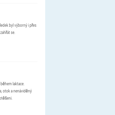
edek byl výborný i přes
zahřát se.
í během laktace.
la, otok a nenáviděný
potěšeni.