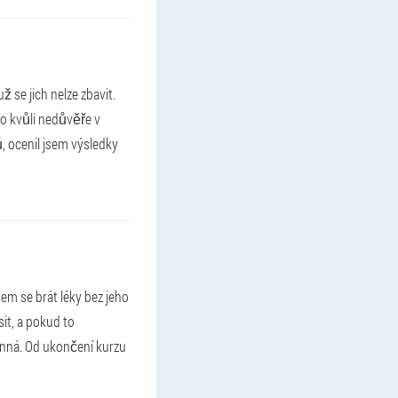
se jich nelze zbavit.
no kvůli nedůvěře v
, ocenil jsem výsledky
em se brát léky bez jeho
it, a pokud to
inná. Od ukončení kurzu