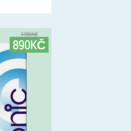
1780Kč
890KČ