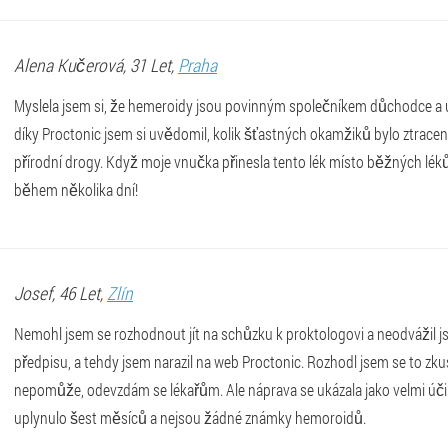
Alena
Kučerová
, 31 Let,
Praha
Myslela jsem si, že hemeroidy jsou povinným společníkem důchodce a už 
díky Proctonic jsem si uvědomil, kolik šťastných okamžiků bylo ztrace
přírodní drogy. Když moje vnučka přinesla tento lék místo běžných léků
během několika dní!
Josef
, 46 Let,
Zlín
Nemohl jsem se rozhodnout jít na schůzku k proktologovi a neodvážil js
předpisu, a tehdy jsem narazil na web Proctonic. Rozhodl jsem se to zkus
nepomůže, odevzdám se lékařům. Ale náprava se ukázala jako velmi úč
uplynulo šest měsíců a nejsou žádné známky hemoroidů.