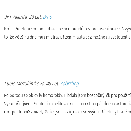
Jiří
Valenta
, 28 Let,
Brno
Krém Proctonic pomohl zbavit se hemoroidů bez přerušení práce. A výsl
to, že většinu dne musím strávit řízením auta bez možnosti vystoupit a 
Lucie
Mezuláníková
, 45 Let,
Zabrzheg
Po porodu se objevily hemoroidy. Hledala jsem bezpečný lék pro použit
Vyzkoušel jsem Proctonic a nelitoval jsem: bolest po pár dnech ustoupi
uzel postupně zmizely. Sdílel jsem svůj nález se svými přáteli, byli také 