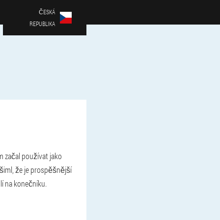
ČESKÁ
REPUBLIKA
m začal používat jako
všiml, že je prospěšnější
lí na konečníku.