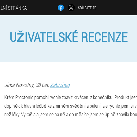
ÁLNÍ STRÁNKA
SDÍLEJTE TO
UŽIVATELSKÉ RECENZE
Jirka
Novotny
, 38 Let,
Zabrzheg
Krém Proctonic pomohl rychle zbavit krvácení z konečníku. Produkt jse
doplněk k hlavní léčbě ke zmírnění svědění a pálení, ale rychle jsem si 
než léky. Vykašlala jsem se na ně a do měsíce jsem se úplně zbavila bou