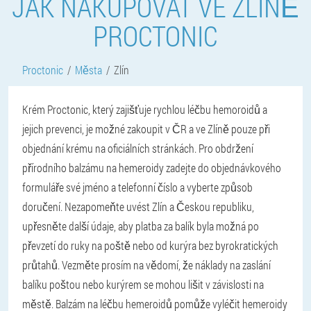
JAK NAKUPOVAT VE ZLÍNĚ
PROCTONIC
Proctonic
Města
Zlín
Krém Proctonic, který zajišťuje rychlou léčbu hemoroidů a
jejich prevenci, je možné zakoupit v ČR a ve Zlíně pouze při
objednání krému na oficiálních stránkách. Pro obdržení
přírodního balzámu na hemeroidy zadejte do objednávkového
formuláře své jméno a telefonní číslo a vyberte způsob
doručení. Nezapomeňte uvést Zlín a Českou republiku,
upřesněte další údaje, aby platba za balík byla možná po
převzetí do ruky na poště nebo od kurýra bez byrokratických
průtahů. Vezměte prosím na vědomí, že náklady na zaslání
balíku poštou nebo kurýrem se mohou lišit v závislosti na
městě. Balzám na léčbu hemeroidů pomůže vyléčit hemeroidy